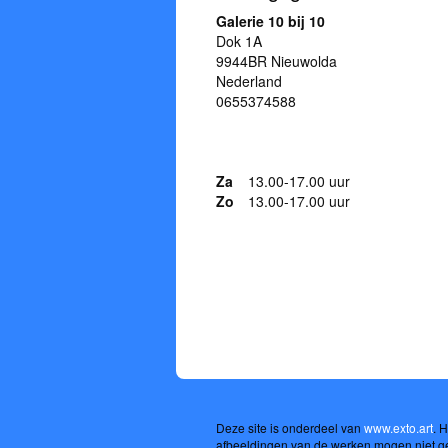
Galerie 10 bij 10
Dok 1A
9944BR Nieuwolda
Nederland
0655374588
wwwgalerie10bij10.nl
Za
13.00-17.00 uur
Zo
13.00-17.00 uur
Deze site is onderdeel van
www.exto.art
. 
afbeeldingen van de werken mogen niet geb