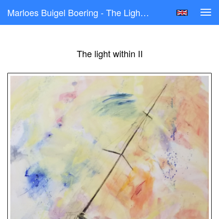
Marloes Buigel Boering - The Light Within II
Tog
navi
The light within II