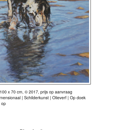
100 x 70 cm, © 2017, prijs op aanvraag
ensionaal | Schilderkunst | Olieverf | Op doek
d op
Galerie Ruigewaert, Wonderlijke contrasten.
r als kunstkaart
Vanaf € 2,95 excl. porto