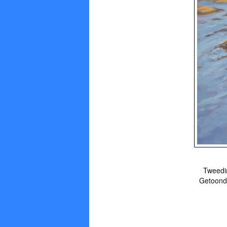
Tweedim
Getoon
Stuu