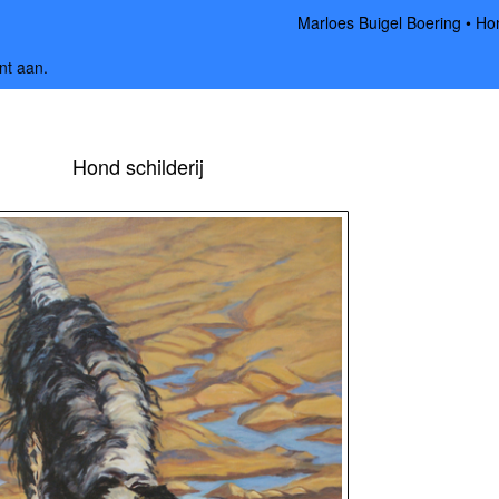
Marloes Buigel Boering
Hon
nt aan
.
Hond schilderij