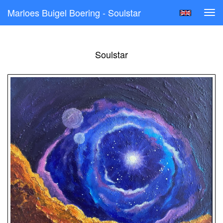
Marloes Buigel Boering - Soulstar
Tog
navi
Soulstar