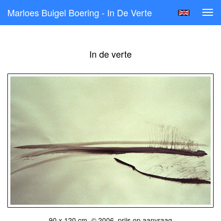
Marloes Buigel Boering - In De Verte
Tog
navi
In de verte
90 x 120 cm, © 2006, prijs op aanvraag