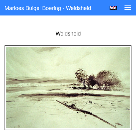
Marloes Buigel Boering - Weidsheid
Tog
navi
Weidsheid