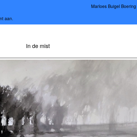
Marloes Buigel Boering
nt aan
.
In de mist