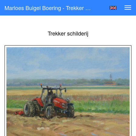
Marloes Buigel Boering - Trekker Schilderij
Tog
navi
Trekker schilderij