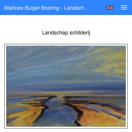
Marloes Buigel Boering - Landschap Schilderij
Tog
navi
Landschap schilderij