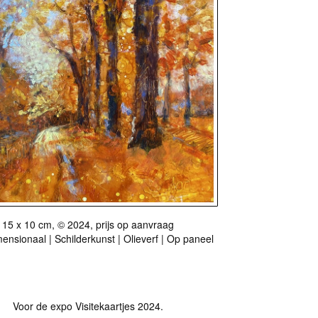
15 x 10 cm, © 2024, prijs op aanvraag
nsionaal | Schilderkunst | Olieverf | Op paneel
sitie van Groninger kunstkring De Ploeg in pand Drukkerij Boon
Voor de expo Visitekaartjes 2024.