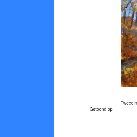
Tweedime
Getoond op
Pop-up expo