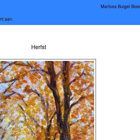
Marloes Buigel Boe
nt aan
.
Herfst