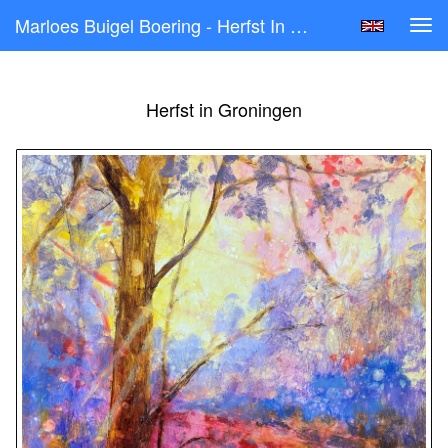
Marloes Buigel Boering - Herfst In Groningen
Tog
navi
Herfst in Groningen